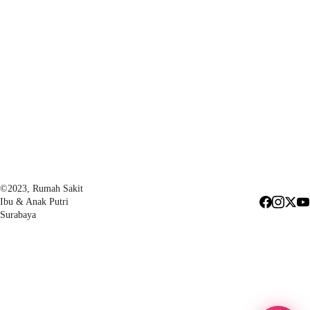
Konsultasi dengan 
Jam buka setiap Senin-Sabtu 
( 
by appointment
 )
Lakukan reservasi terlebih dahulu 
dengan menghubungi Customer 
Care 
08
2245770327
©2023, Rumah Sakit 
Ibu & Anak Putri 
Surabaya