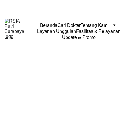
Beranda
Cari Dokter
Tentang Kami
Layanan Unggulan
Fasilitas & Pelayanan
Update & Promo
24 Jam 
dan 
dilengkapi :